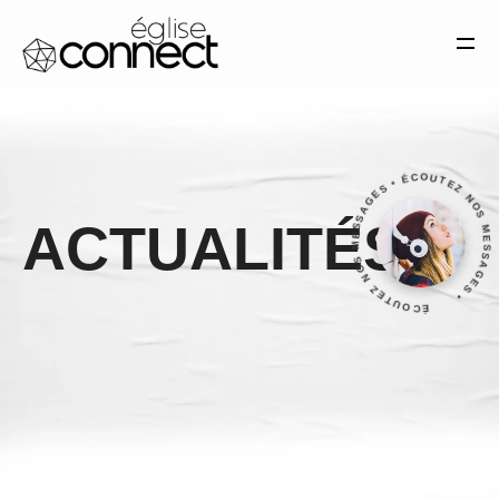
Église Connect Montélimar— Tous droits réservés. 2025
MENTIONS LÉGALES
SITE RÉALISÉ PAR SANDRO
MATERA
ÉCOUTEZ NOS MESSAGES • ÉCOUTEZ NOS MESSAGES •
ACTUALITÉS