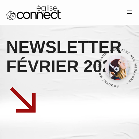
Église Connect Montélimar— Tous droits réservés. 2025
MENTIONS LÉGALES
SITE RÉALISÉ PAR SANDRO
MATERA
NEWSLETTER
ÉCOUTEZ NOS MESSAGES • ÉCOUTEZ NOS MESSAGES •
FÉVRIER 2026