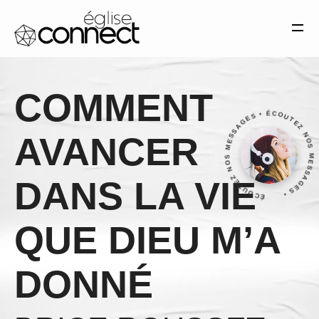
Église Connect Montélimar— Tous droits réservés. 2025
MENTIONS LÉGALES
SITE RÉALISÉ PAR SANDRO
MATERA
COMMENT
ÉCOUTEZ NOS MESSAGES • ÉCOUTEZ NOS MESSAGE
AVANCER
DANS LA VIE
QUE DIEU M’A
DONNÉ