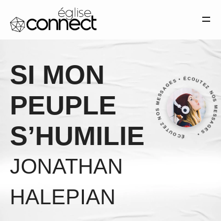
Église Connect Montélimar— Tous droits réservés. 2025
MENTIONS LÉGALES
SITE RÉALISÉ PAR SANDRO
MATERA
SI MON
ÉCOUTEZ NOS MESSAGES • ÉCOUTEZ NOS MESSAGES
PEUPLE
S’HUMILIE
JONATHAN
HALEPIAN