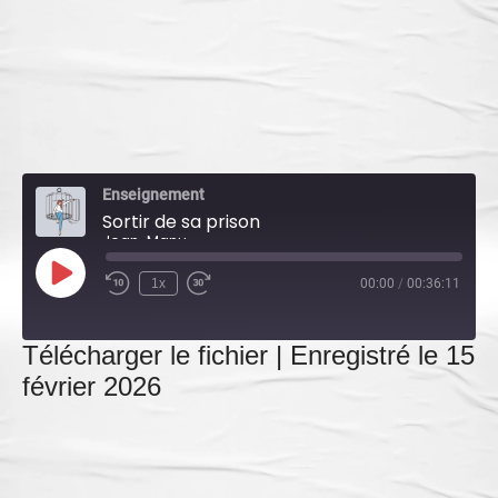
Enseignement
Sortir de sa prison
Jean-Manu
Play
1x
00:00
/
00:36:11
Episode
Télécharger le fichier
|
Enregistré le 15
février 2026
SHARE
LINK