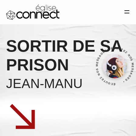
Église Connect Montélimar— Tous droits réservés. 2025
MENTIONS LÉGALES
SITE RÉALISÉ PAR SANDRO
MATERA
SORTIR DE SA
ÉCOUTEZ NOS MESSAGES • ÉCOUTEZ NOS MESSAGES •
PRISON
JEAN-MANU